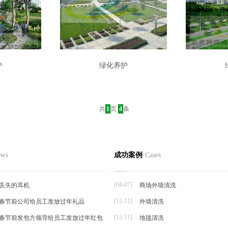
护
绿化养护
共
1
页
4
条
ews
成功案例
Cases
[04-07]
丢失的耳机
商场外墙清洗
[12-11]
26春节前公司给员工发放过年礼品
外墙清洗
[12-11]
26春节前发包方领导给员工发放过年红包
地毯清洗