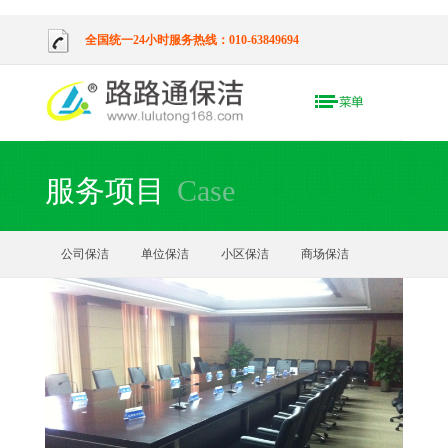
全国统一24小时服务热线：010-63849694
服务项目
Case
公司保洁
单位保洁
小区保洁
商场保洁
外墙清洗
地毯清洗
烟道清洗
开荒保洁
绿化养护
石材养护