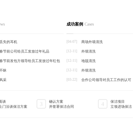
ews
成功案例
Cases
[04-07]
丢失的耳机
商场外墙清洗
[12-11]
26春节前公司给员工发放过年礼品
外墙清洗
[12-11]
26春节前发包方领导给员工发放过年红包
地毯清洗
[12-11]
不昧
外墙清洗
[03-22]
风采
合作公司领导对员工工作的认可
面谈
确认方案
保洁项目
3
4
上门洽谈保洁方案
并签署保洁合同
立项进场保洁