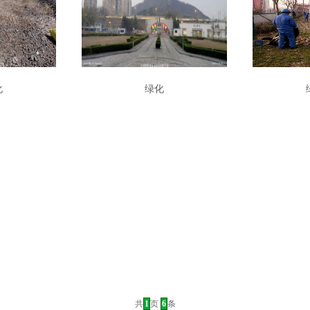
化
绿化
共
1
页
6
条