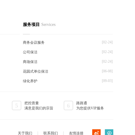
服务项目
Services
[02-24]
商务会议服务
[02-24]
公司保洁
[02-24]
商场保洁
[06-08]
花园式单位保洁
[09-03]
绿化养护
把控质量
路路通
5
6
满意是我们的宗旨
为您提供VIP服务
关于我们
联系我们
友情连接